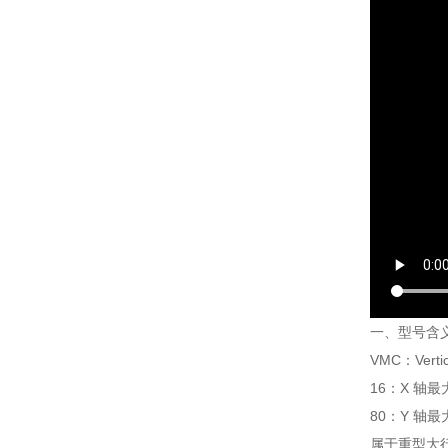
一、型号含
VMC：Verti
16：X 轴最
80：Y 轴最
属于重型大行