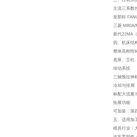
主流三系数
发那科 FA
三菱 M80
新代22MA
四、机床结
整体高刚性
底座、立柱
传动系统
三轴预拉伸
冷却与排屑
标配大流量
拓展功能
可加装：第
五、适用加
模具行业：
汽车零部件