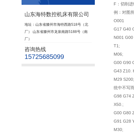
F：切削进给率
例：对图所示
山东海特数控机床有限公司
O001
地址：山东省滕州市海特西路518号（北
G17 G40 G
厂） 山东省滕州市龙泉南路5188号（南
N001 G00 G9
厂）
T1;
咨询热线
M06;
15725685099
G00 G90 G54
G43 Z10. H
M29 S200
统中不写而在
G98 G74 Z15
X50.;
G00 G80 Z5
G91 G28 Y0
M30;