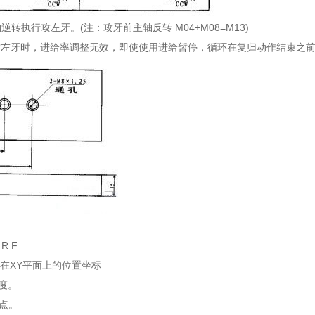
转执行攻左牙。(注：攻牙前主轴反转 M04+M08=M13)
攻左牙时，进给率调整无效，即使使用进给暂停，循环在复归动作结束之
R F
在XY平面上的位置坐标
度。
点。