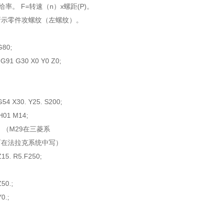
。 F=转速（n）x螺距(P)。
零件攻螺纹（左螺纹）。
80;
1 G30 X0 Y0 Z0;
 X30. Y25. S200;
01 M14;
; （M29在三菱系
法拉克系统中写）
. R5.F250;
0.;
.;