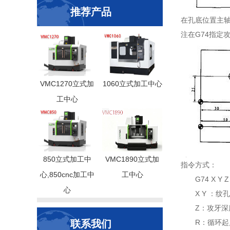
推荐产品
在孔底位置主轴逆
注在G74指定
VMC1270立式加
1060立式加工中心
工中心
850立式加工中
VMC1890立式加
指令方式：
心,850cnc加工中
工中心
G74 X Y Z 
心
X Y ：纹孔
Z：攻牙深
联系我们
R：循环起