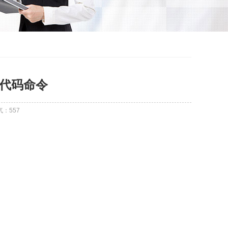
4代码命令
气：
557